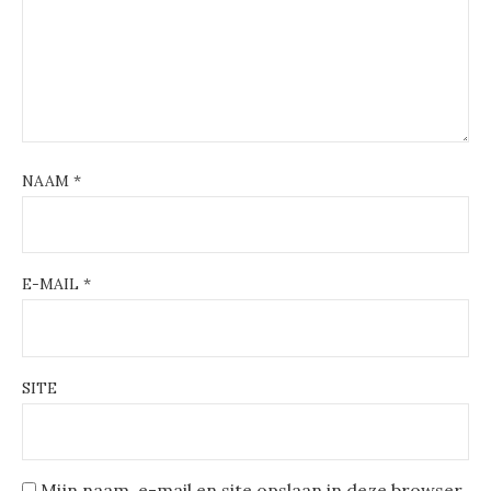
NAAM
*
E-MAIL
*
SITE
Mijn naam, e-mail en site opslaan in deze browser