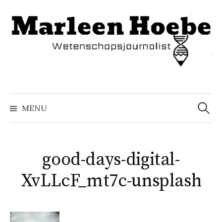
Naar
inhoud
springen
Zoeke
naar:
MENU
good-days-digital-
XvLLcF_mt7c-unsplash