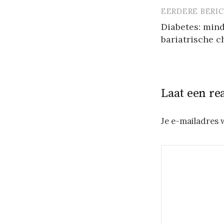
EERDERE BERI
Berichtna
Diabetes: mind
bariatrische c
Laat een re
Je e-mailadres 