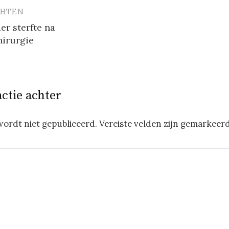
CHTEN
vigatie
er sterfte na
hirurgie
actie achter
wordt niet gepubliceerd.
Vereiste velden zijn gemarkeer