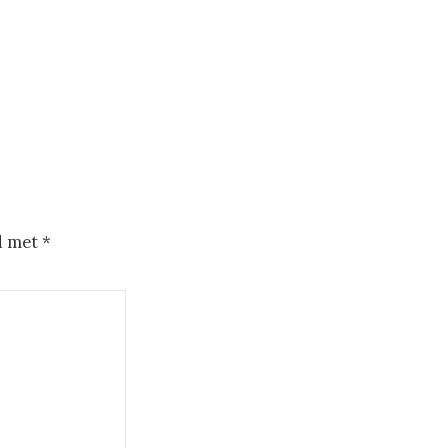
d met
*