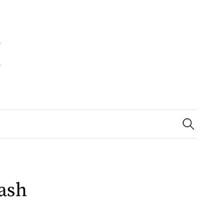
Zoeken
naar:
ash