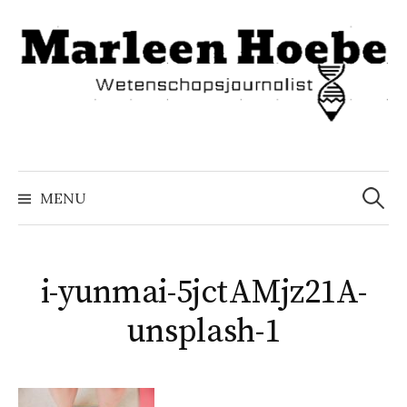
Naar
inhoud
springen
Zoeke
naar:
MENU
i-yunmai-5jctAMjz21A-
unsplash-1