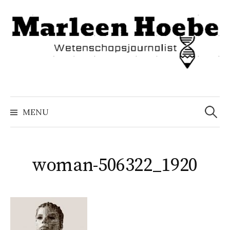
Naar
inhoud
springen
Zoeke
naar:
MENU
woman-506322_1920